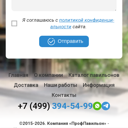
Я соглашаюсь с
политикой кон­фи­ден­ци­
аль­но­сти
сайта.
Отправить
Главная
О компании
Каталог павильонов
Доставка
Наши работы
Информация
Контакты
+7 (499)
394-54-99
©2015-2026. Компания «ПрофПавильон»
-