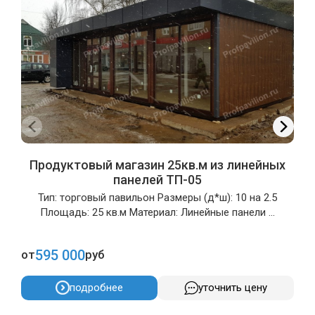
Продуктовый магазин 25кв.м из линейных
панелей ТП-05
Тип: торговый павильон Размеры (д*ш): 10 на 2.5
Площадь: 25 кв.м Материал: Линейные панели ...
595 000
от
руб
о
подробнее
уточнить цену